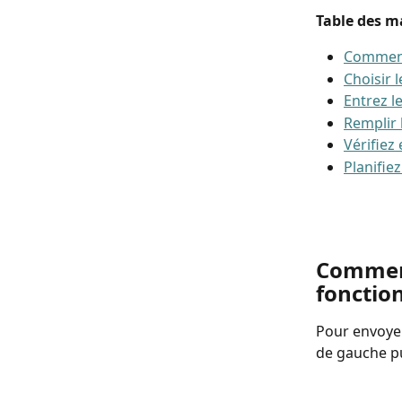
Table des ma
Comment 
Choisir 
Entrez l
Remplir 
Vérifiez
Planifiez
Comment
fonction
Pour envoyer
de gauche pu