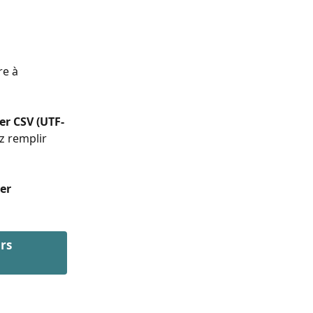
re à 
er CSV (UTF-
z remplir 
er 
rs 