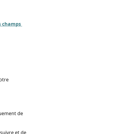
s champs 
otre 
quement de 
uivre et de 