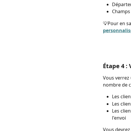
Départem
Champs p
💡Pour en sav
personnalis
Étape 4 :
Vous verrez 
nombre de cl
Les clie
Les clie
Les clie
l'envoi
Vous devrez 