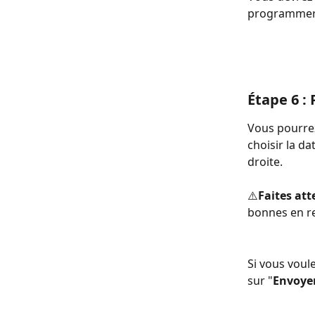
programmer l
Étape 6 : 
Vous pourrez
choisir la da
droite. 
⚠️
Faites at
bonnes en re
Si vous voule
sur "
Envoye