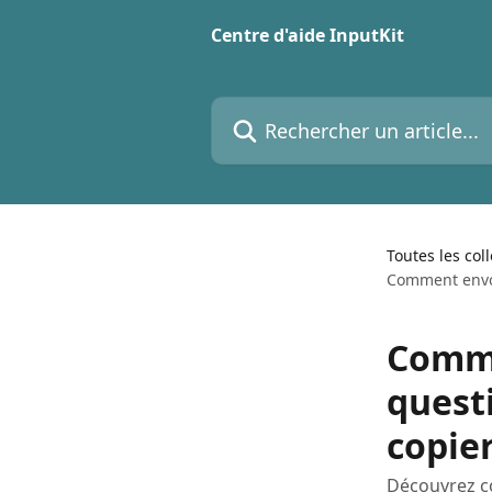
Passer au contenu principal
Centre d'aide InputKit
Rechercher un article...
Toutes les col
Comment envoy
Comme
quest
copier
Découvrez co