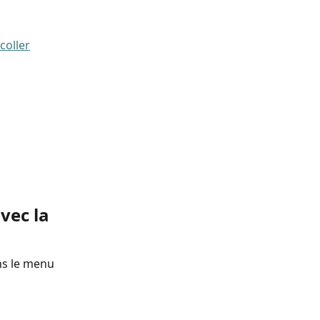
coller
ec la 
ns le menu 