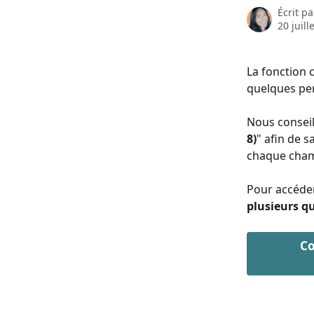
Écrit p
20 juill
La fonction c
quelques per
Nous conseil
8)
" afin de s
chaque cham
Pour accéder
plusieurs q
Co