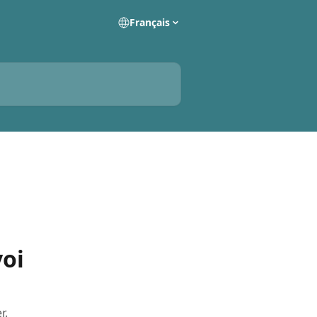
Français
voi
r.