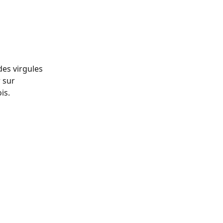
des virgules 
 sur 
is.