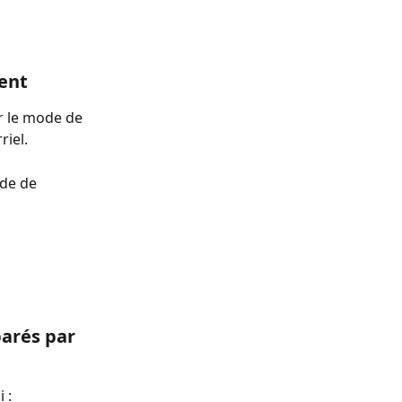
ment
r le mode de 
riel.
ode de 
parés par 
 : 