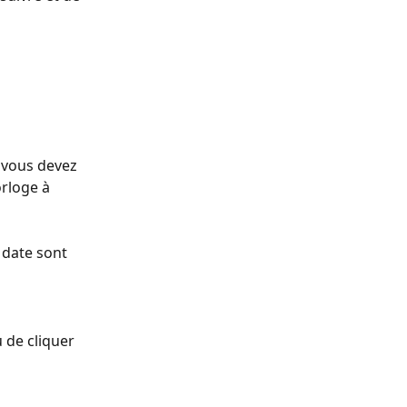
 vous devez 
orloge à 
a date sont 
u de cliquer 