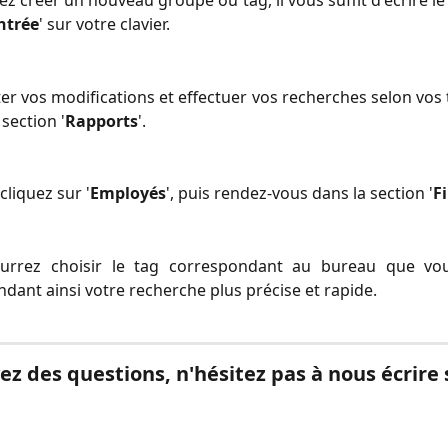
ez créer un nouveau groupe ou tag, il vous suffit d'écrire le
ntrée
' sur votre clavier.
er vos modifications et effectuer vos recherches selon vos t
section '
Rapports
'.
cliquez sur '
Employés
', puis rendez-vous dans la section '
Fi
ourrez choisir le tag correspondant au bureau que vo
endant ainsi votre recherche plus précise et rapide.
ez des questions, n'hésitez pas à nous écrire s