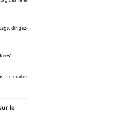
 tag désiré et
ags, dirigez-
ltres
'.
us souhaitez
ur le 