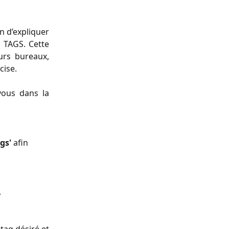
n d’expliquer
 TAGS. Cette
urs bureaux,
cise.
vous dans la
gs'
 afin 
.