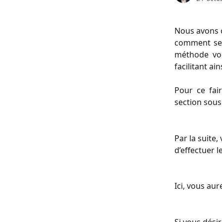
Nous avons c
comment seg
méthode vou
facilitant ai
Pour ce fai
section sous
Par la suite,
d’effectuer l
Ici, vous aur