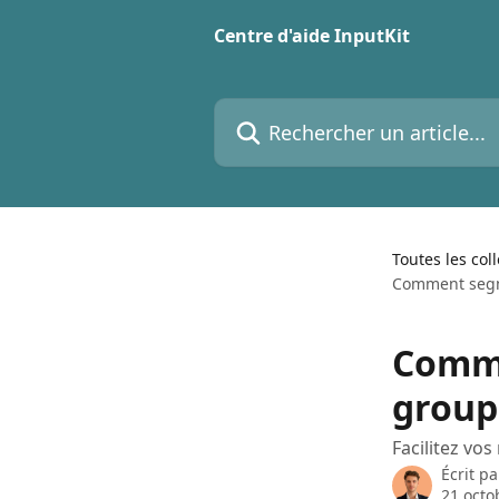
Passer au contenu principal
Centre d'aide InputKit
Rechercher un article...
Toutes les col
Comment segm
Comme
group
Facilitez vo
Écrit p
21 octo