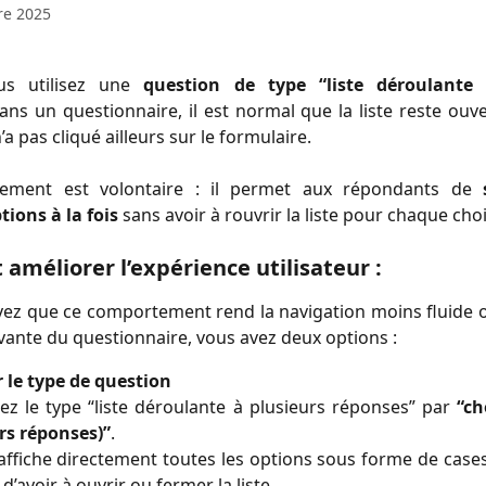
re 2025
us utilisez une
question de type “liste déroulante 
ns un questionnaire, il est normal que la liste reste ouv
n’a pas cliqué ailleurs sur le formulaire.
ement est volontaire : il permet aux répondants de
tions à la fois
sans avoir à rouvrir la liste pour chaque choi
méliorer l’expérience utilisateur :
vez que ce comportement rend la navigation moins fluide 
vante du questionnaire, vous avez deux options :
 le type de question
z le type “liste déroulante à plusieurs réponses” par
“ch
rs réponses)”
.
affiche directement toutes les options sous forme de cases
 d’avoir à ouvrir ou fermer la liste.