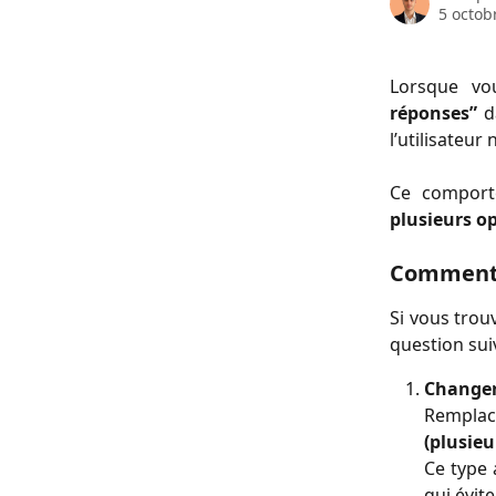
5 octob
Lorsque vo
réponses”
da
l’utilisateur 
Ce comport
plusieurs op
Comment a
Si vous trou
question sui
Changer
Remplace
(plusieu
Ce type 
qui évite